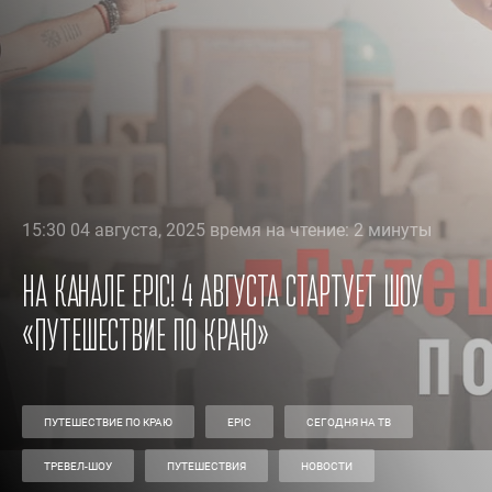
15:30 04 августа, 2025 время на чтение: 2 минуты
На канале EPIC! 4 августа стартует шоу
«Путешествие по краю»
ПУТЕШЕСТВИЕ ПО КРАЮ
EPIC
СЕГОДНЯ НА ТВ
ТРЕВЕЛ-ШОУ
ПУТЕШЕСТВИЯ
НОВОСТИ