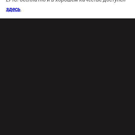
здесь
.
«Путешествие по краю» выросло из
одноименного проекта на YouTube, где блогеры
Сергей Сорокин и Дмитрий Журавель
рассказывают об удивительных уголках России
и мира.
В телепроекте для EPIC! блогеры отправились в
Дагестан. В одном из выпусков речь пойдет о
селении Тлярата, известном впечатляющими