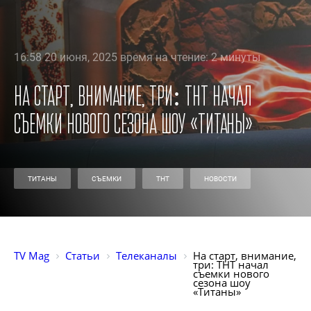
16:58 20 июня, 2025 время на чтение: 2 минуты
На старт, внимание, три: ТНТ начал
съемки нового сезона шоу «Титаны»
ТИТАНЫ
СЪЕМКИ
ТНТ
НОВОСТИ
TV Mag
Статьи
Телеканалы
На старт, внимание, 
три: ТНТ начал 
съемки нового 
сезона шоу 
«Титаны»