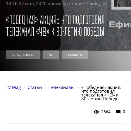
13:46 07 мая, 2025 время на чтение: 2 минуты
«Победная» акция: что подготовил
телеканал «ЧЕ!» к 80-летию Победы
СЕГОДНЯ НА ТВ
ЧЕ!
НОВОСТИ
TV Mag
Статьи
Телеканалы
«Победная» акция: 
что подготовил 
телеканал «ЧЕ!» к 
80-летию Победы
2864
0