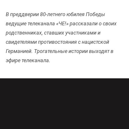
В преддверии 80-летнего юбилея Победы
ведущие телеканала «ЧЕ!» рассказали о своих
родственниках, ставших участниками и
свидетелями противостояния с нацистской
Германией. Трогательные истории выходят в
эфире телеканала.
Своими личными историями поделились
Влад
Чижов, Юрий Сидоренко, Николай Лейбов,
Дмитрий Рыбин, Дмитрий Гухман, Денис
Волевой, Владимир Сорков, Виктория
Разницина
и
Вячеслав Василевский
.