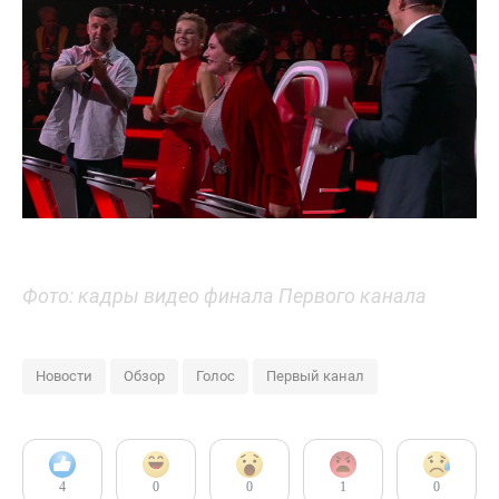
Фото: кадры видео финала Первого канала
Новости
Обзор
Голос
Первый канал
4
0
0
1
0