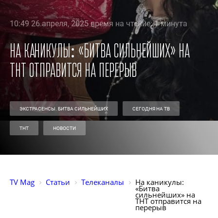
10:49 26 апреля, 2025 время на чтение: 1 минута
На каникулы: «Битва сильнейших» на
ТНТ отправится на перерыв
ЭКСТРАСЕНСЫ. БИТВА СИЛЬНЕЙШИХ
СЕГОДНЯ НА ТВ
ТНТ
НОВОСТИ
TV Mag
Статьи
Телеканалы
На каникулы: 
«Битва 
сильнейших» на 
ТНТ отправится на 
перерыв