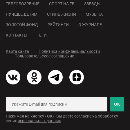
ТЕЛЕОБОЗРЕНИЕ
СПОРТ НА ТВ
ЗВЕЗДЫ
ЛУЧШЕЕ ДЕТЯМ
СТИЛЬ ЖИЗНИ
МУЗЫКА
ЗОЛОТОЙ ФОНД
РЕЙТИНГИ
О ЖУРНАЛЕ
КОНТАКТЫ
ТЕГИ
Карта сайта
Политика конфиденциальности
Пользовательское соглашение
ОК
Нажимая на кнопку «ОК», Вы даете согласие на обработку
своих
персональных данных
.