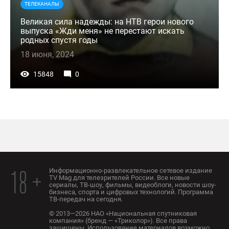
ТЕЛЕКАНАЛЫ
Великая сила надежды: на НТВ герои нового
выпуска «Жди меня» не перестают искать
родных спустя годы
18 июня, 2024
15848
0
Информационно-развлекательное сетевое издание
18 +
TV Mag для телезрителей России. Все новые
сериалы, ТВ-шоу, фильмы, видеоблоги, новости шоу-
бизнеса, спорта и цифровых технологий. Программа
ТВ-передач на сегодня.
© 2013—2026 НАО «Национальная спутниковая
компания» (бренд — «Триколор»). Все права
защищены. Использование материалов возможно