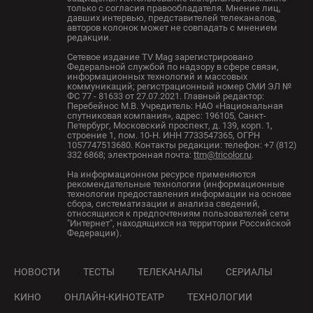
только с согласия правообладателя. Мнение лиц,
давших интервью, представителей телеканалов,
авторов колонок может не совпадать с мнением
редакции.
Сетевое издание TV Mag зарегистрировано
Федеральной службой по надзору в сфере связи,
информационных технологий и массовых
коммуникаций; регистрационный номер СМИ ЭЛ №
ФС 77 - 81633 от 27.07.2021. Главный редактор:
Перебейнос М.В. Учредитель: НАО «Национальная
спутниковая компания», адрес: 196105, Санкт-
Петербург, Московский проспект, д. 139, корп. 1,
строение 1, пом. 10-Н. ИНН 7733547365, ОГРН
1057747513680. Контакты редакции: телефон: +7 (812)
332 6868; электронная почта:
ttm@tricolor.ru
.
На информационном ресурсе применяются
рекомендательные технологии (информационные
технологии предоставления информации на основе
сбора, систематизации и анализа сведений,
относящихся к предпочтениям пользователей сети
"Интернет", находящихся на территории Российской
Федерации).
НОВОСТИ
ТЕСТЫ
ТЕЛЕКАНАЛЫ
СЕРИАЛЫ
КИНО
ОНЛАЙН-КИНОТЕАТР
ТЕХНОЛОГИИ