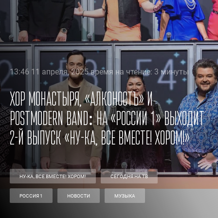
13:46 11 апреля, 2025 время на чтение: 3 минуты
Хор монастыря, «АлконостЪ» и
Postmodern Band: на «России 1» выходит
2-й выпуск «Ну-ка, все вместе! Хором!»
НУ-КА, ВСЕ ВМЕСТЕ! ХОРОМ!
СЕГОДНЯ НА ТВ
РОССИЯ 1
НОВОСТИ
МУЗЫКА