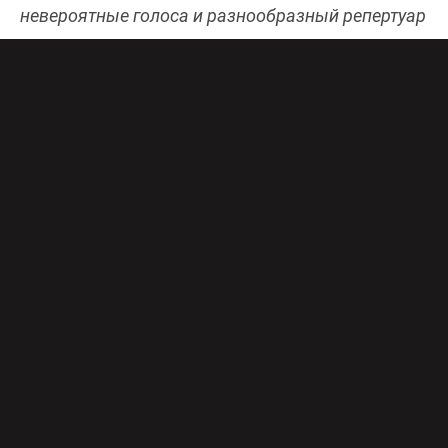
невероятные голоса и разнообразный репертуар
от участников. Онлайн-эфир телеканала «Россия
1» бесплатно и в хорошем качестве доступен
здесь
.
Премьера второго сезона шоу «Ну-ка, все
вместе! Хором!» состоялась на телеканале
«Россия 1» в минувшую пятницу, и первыми в
финал прошли народный коллектив «Хор
русской песни» из Владимира и «Капелла
Дмитрия Железнова» из Казани. Кто