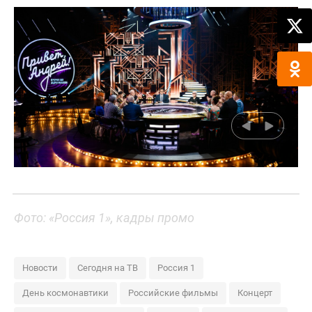
Фото: «Россия 1», кадры промо
Новости
Сегодня на ТВ
Россия 1
День космонавтики
Российские фильмы
Концерт