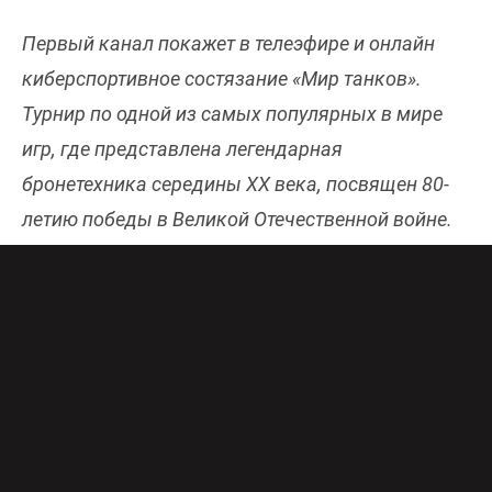
Первый канал покажет в телеэфире и онлайн
киберспортивное состязание «Мир танков».
Турнир по одной из самых популярных в мире
игр, где представлена легендарная
бронетехника середины XX века, посвящен 80-
летию победы в Великой Отечественной войне.
Это дань памяти и уважения героям,
сражавшимся за будущее нашей страны.
Трансляция состоится 26 апреля. Онлайн-эфир
Первого канала бесплатно и в хорошем
качестве доступен
здесь
.