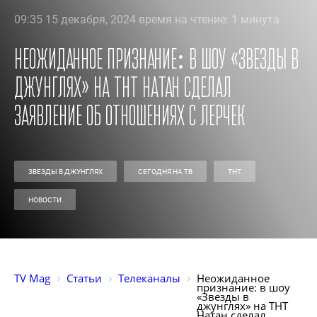
09:35 15 декабря, 2024 время на чтение: 1 минута
Неожиданное признание: в шоу «Звезды в
джунглях» на ТНТ Натан сделал
заявление об отношениях с Лерчек
ЗВЕЗДЫ В ДЖУНГЛЯХ
СЕГОДНЯ НА ТВ
ТНТ
НОВОСТИ
TV Mag
Статьи
Телеканалы
Неожиданное 
признание: в шоу 
«Звезды в 
джунглях» на ТНТ 
Натан сделал 