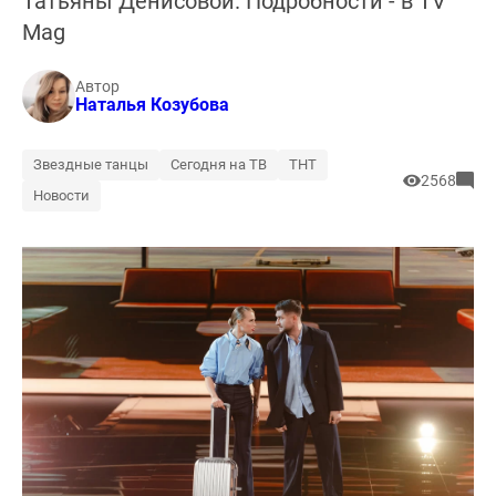
Татьяны Денисовой. Подробности - в TV
Mag
Автор
Наталья Козубова
Звездные танцы
Сегодня на ТВ
ТНТ
2568
Новости