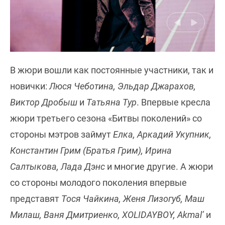
В жюри вошли как постоянные участники, так и
новички:
Люся Чеботина, Эльдар Джарахов,
Виктор Дробыш
и
Татьяна Тур
. Впервые кресла
жюри третьего сезона «Битвы поколений» со
стороны мэтров займут
Елка, Аркадий Укупник,
Константин Грим (Братья Грим), Ирина
Салтыкова, Лада Дэнс
и многие другие. А жюри
со стороны молодого поколения впервые
представят
Тося Чайкина, Женя Лизогуб, Маш
Милаш, Ваня Дмитриенко, XOLIDAYBOY, Akmal’
и