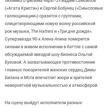
любимого фильма «Брат-2»
Вадим Самойлов
(«Агата Кристи») и
Сергей Бобунец
(«Смысловые
галлюцинации») сразятся с группами,
олицетворяющими новую волну российской
рок-музыки,
The Hatters
и
«Три дня дождя»
.
Суперзвезда 90-х
Алена Апина
померится
силами в живом исполнении в баттле с самой
обсуждаемой звездой шоу-бизнеса
Ольгой
Бузовой
. А захватывающее противостояние
главных покорителей женских сердец
Димы
Билана
и
Мота
впечатлит жюри и зрителей
невероятной музыкальностью и атмосферой.
На сцену выйдут исполнители разных