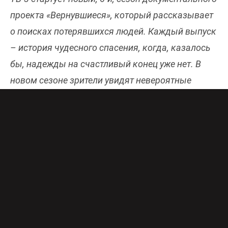
проекта «Вернувшиеся», который рассказывает
о поисках потерявшихся людей. Каждый выпуск
– история чудесного спасения, когда, казалось
бы, надежды на счастливый конец уже нет. В
новом сезоне зрители увидят невероятные
истории, некоторые из них – масштабные
поисковые операции. Главными героями
каждой из них становятся прежде всего люди
неравнодушные к чужой беде – волонтеры
поисковых отрядов – и те, кому необходима
помощь. Онлайн-эфир телеканала ТВ-3
бесплатно и в хорошем качестве доступен
здесь
.