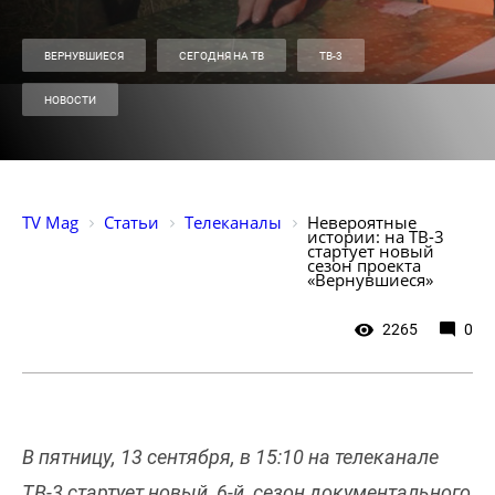
ВЕРНУВШИЕСЯ
СЕГОДНЯ НА ТВ
ТВ-3
НОВОСТИ
TV Mag
Статьи
Телеканалы
Невероятные 
истории: на ТВ-3 
стартует новый 
сезон проекта 
«Вернувшиеся»
2265
0
В пятницу, 13 сентября, в 15:10 на телеканале
ТВ-3 стартует новый, 6-й, сезон документального