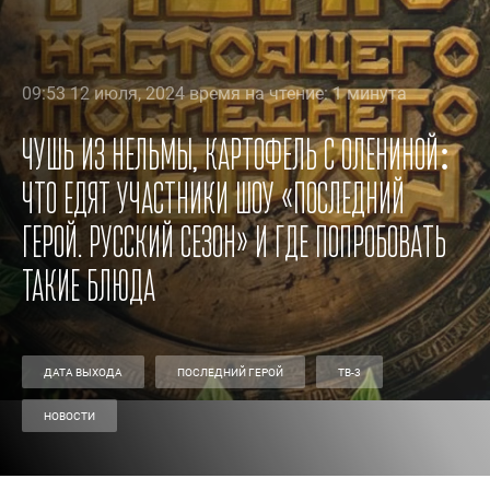
09:53 12 июля, 2024 время на чтение: 1 минута
Чушь из нельмы, картофель с олениной:
что едят участники шоу «Последний
герой. Русский сезон» и где попробовать
такие блюда
ДАТА ВЫХОДА
ПОСЛЕДНИЙ ГЕРОЙ
ТВ-3
НОВОСТИ