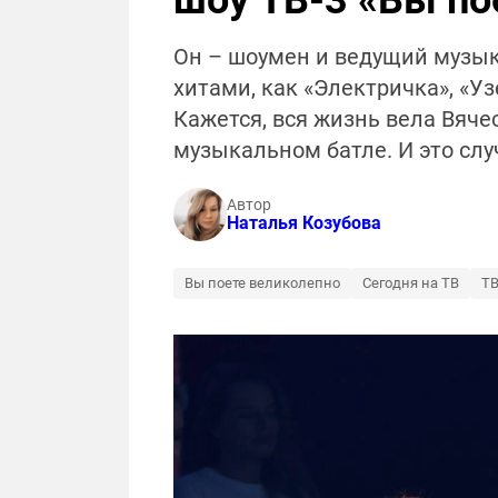
шоу ТВ-3 «Вы по
Он – шоумен и ведущий музык
хитами, как «Электричка», «Уз
Кажется, вся жизнь вела Вяче
музыкальном батле. И это случ
Автор
Наталья Козубова
Вы поете великолепно
Сегодня на ТВ
ТВ