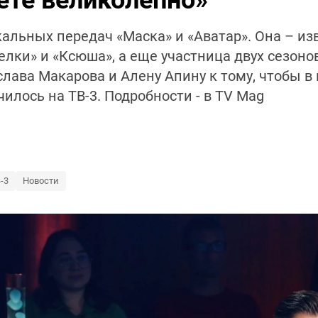
ете великолепно»
альных передач «Маска» и «Аватар». Она – из
елки» и «Ксюша», а еще участница двух сезонов
слава Макарова и Алену Апину к тому, чтобы в 
илось на ТВ-3. Подробности - в TV Mag
-3
Новости