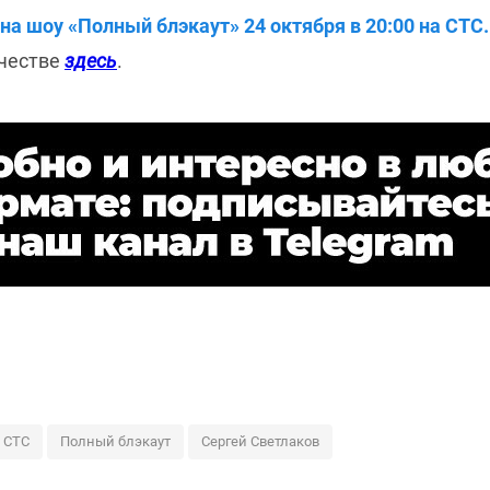
на шоу «Полный блэкаут» 24 октября в 20:00 на СТС
ачестве
здесь
.
СТС
Полный блэкаут
Сергей Светлаков