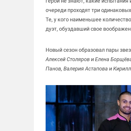
герои не знают, какие испытания и
очереди проходят три одинаковых
Те, у кого наименьшее количеств
дуэт, обуздавший свое воображе
Новый сезон образовал пары звез
Алексей Столяров
и
Елена Борщёв
Панов, Валерия Астапова
и
Кирилл