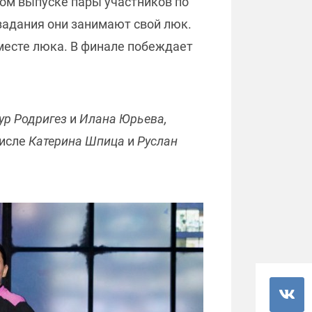
ом выпуске пары участников по
задания они занимают свой люк.
 месте люка. В финале побеждает
ур Родригез
и
Илана Юрьева,
числе
Катерина Шпица
и
Руслан