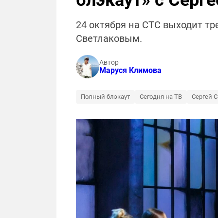
блэкаут» с Серг
24 октября на СТС выходит т
Светлаковым.
Автор
Маруся Климова
Полный блэкаут
Сегодня на ТВ
Сергей С