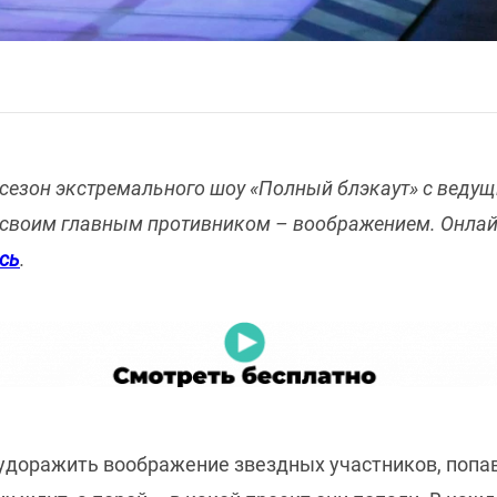
 сезон экстремального шоу «Полный блэкаут» с веду
о своим главным противником – воображением. Онлай
сь
.
будоражить воображение звездных участников, попа