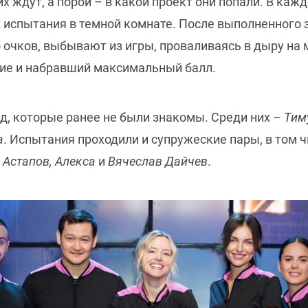
х ждут, а порой – в какой проект они попали.
В кажд
 испытания в темной комнате. После выполненного 
о очков, выбывают из игры, проваливаясь в дыру на
ние и набравший максимальный балл.
д, которые ранее не были знакомы. Среди них –
Тим
а
. Испытания проходили и супружеские пары, в том 
 Астапов, Алекса
и
Вячеслав Дайчев
.