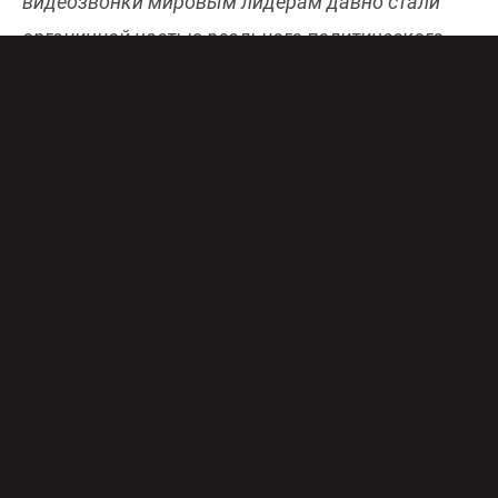
видеозвонки мировым лидерам давно стали
органичной частью реального политического
процесса и порой даже формируют повестку.
Смотреть шоу можно в
онлайн-эфире Первого
канала
бесплатно и в хорошем качестве.
В новом сезоне шоу ждут большие перемены.
Теперь в фокусе не отдельный звонок, а
широкая тема, которая глубоко
прорабатывается и иллюстрируется хитовыми
пранками Вована и Лексуса. Обязательно в
каждом выпуске – премьера новых,