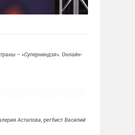
страны – «Суперниндзя». Онлайн-
алерия Астапова
, регбист
Василий