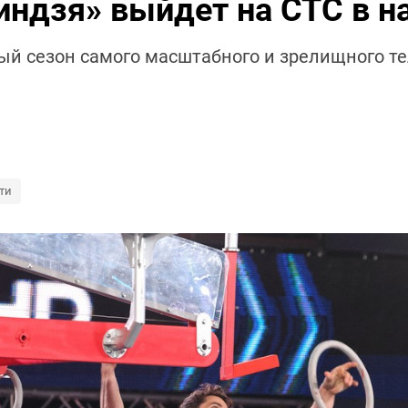
индзя» выйдет на СТС в н
вый сезон самого масштабного и зрелищного т
ти