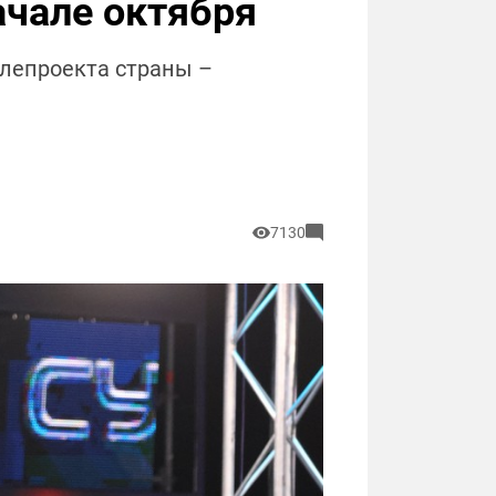
ачале октября
елепроекта страны –
7130