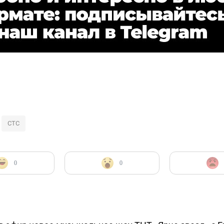
СТС
0
0