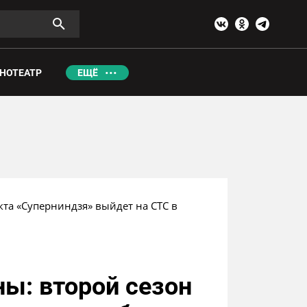
НОТЕАТР
ЕЩЁ
кта «Суперниндзя» выйдет на СТС в 
ны: второй сезон