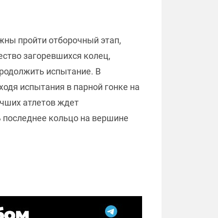
жны пройти отборочный этап,
ество загоревшихся колец,
продолжить испытание. В
оходя испытания в парной гонке на
учших атлетов ждет
ь последнее кольцо на вершине