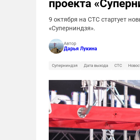
проекта «Суперн
9 октября на СТС стартует но
«Суперниндзя».
Автор
Дарья Лукина
Суперниндзя
Дата выхода
СТС
Новос