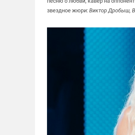
песню о любви, кавер на оппонен
звездное жюри:
Виктор Дробыш, В