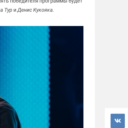
елять победителя программы будет
а Тур
и
Денис Кукояка.