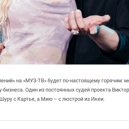
ений» на «МУЗ-ТВ» будет по-настоящему горячим: 
у-бизнеса. Один из постоянных судей проекта Викт
Шуру с Картье, а Мию – с люстрой из Икеи.