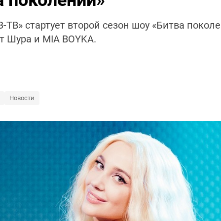
а поколений»
УЗ-ТВ» стартует второй сезон шоу «Битва поко
т Шура и MIA BOYKA.
Новости