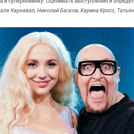
та и суперновинку. Оценивать выступления и опред
аля Карнавал, Николай Басков, Карина Кросс, Татьян