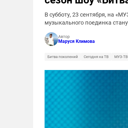
сезон шоу «Битв
В субботу, 23 сентября, на «М
музыкального поединка стану
Автор
Маруся Климова
Битва поколений
Сегодня на ТВ
МУЗ-ТВ