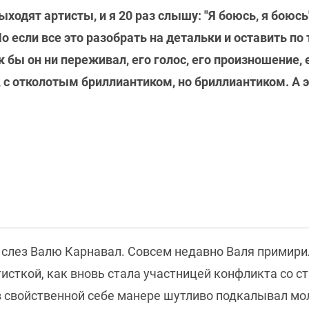
ыходят артисты, и я 20 раз слышу: "Я боюсь, я боюсь
 если все это разобрать на детальки и оставить по 
к бы он ни переживал, его голос, его произношение, 
 с отколотым бриллиантиком, но бриллиантиком. А эт
 слез Валю Карнавал. Совсем недавно Валя примири
тисткой, как вновь стала участницей конфликта со 
в свойственной себе манере шутливо подкалывал мо