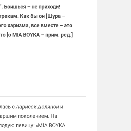
". Боишься – не приходи!
трекам. Как бы он [Шура –
его харизма, все вместе – это
о [о МIA BOYKA – прим. ред.]
лась с
Ларисой Долиной
и
старшим поколением. На
лодую певицу: «MIA BOYKA