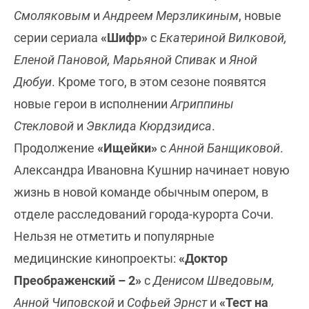
Смоляковым
и
Андреем Мерзликиным
, новые
серии сериала
«Шифр»
с
Екатериной Вилковой,
Еленой Пановой, Марьяной Спивак
и
Яной
Дюбуи
. Кроме того, в этом сезоне появятся
новые герои в исполнении
Агриппины
Стекловой
и
Эвклида Кюрдзидиса
.
Продолжение
«Ищейки»
с
Анной Банщиковой
.
Александра Ивановна Кушнир начинает новую
жизнь в новой команде обычным опером, в
отделе расследований города-курорта Сочи.
Нельзя не отметить и популярные
медицинские кинопроекты:
«Доктор
Преображенский – 2»
с
Денисом Шведовым,
Анной Чиповской
и
Софьей Эрнст
и
«Тест на