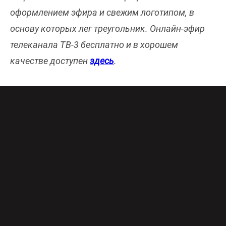
оформлением эфира и свежим логотипом, в
основу которых лег треугольник. Онлайн-эфир
телеканала ТВ-3 бесплатно и в хорошем
качестве доступен
здесь
.
ТВ-3, заявив о переменах, настаивает, что
остается самим собой – телеканалом с
уникальным позиционированием, порталом в
мир тайн и сверхъестественного, отражающим
все грани реальности.