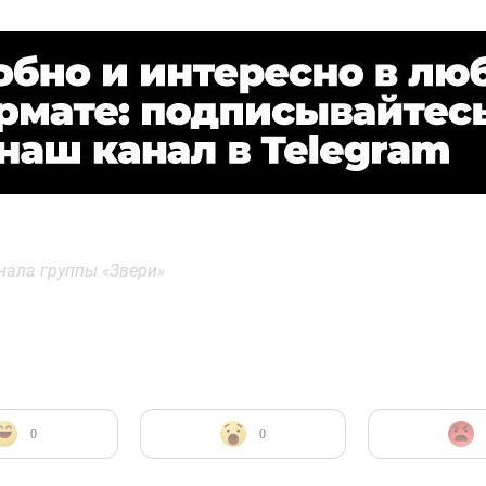
анала группы «Звери»
0
0