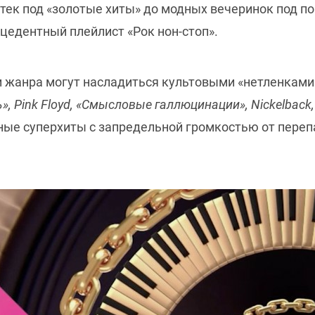
ек под «золотые хиты» до модных вечеринок под поп
цедентный плейлист «Рок нон-стоп».
 жанра могут насладиться культовыми «нетленками»
ь», Pink Floyd, «Смысловые галлюцинации», Nickelback
авные суперхиты с запредельной громкостью от пере