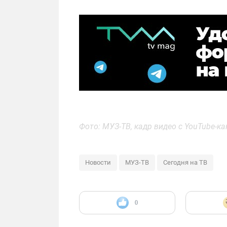
Фото: МУЗ-ТВ, кадр видео с YouTube-к
Новости
МУЗ-ТВ
Сегодня на ТВ
0