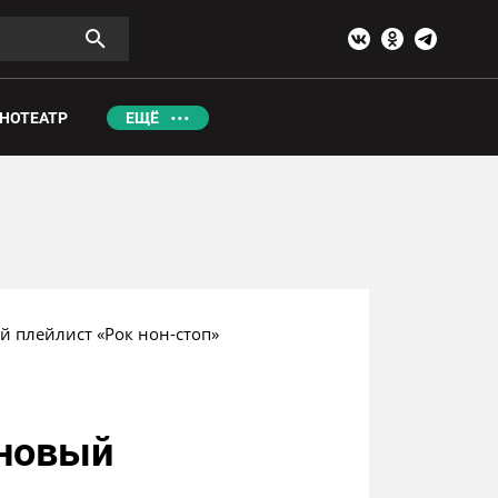
НОТЕАТР
ЕЩЁ
й плейлист «Рок нон-стоп»
 новый