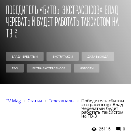
Победитель «Битвы экстрасенсов» Влад
Череватый будет работать таксистом на
ТВ-3
ВЛАД ЧЕРЕВАТЫЙ
ЭКСТРАТАКСИ
ДАТА ВЫХОДА
ТВ-3
БИТВА ЭКСТРАСЕНСОВ
НОВОСТИ
TV Mag
Статьи
Телеканалы
Победитель «Битвы 
экстрасенсов» Влад 
Череватый будет 
работать таксистом 
на ТВ-3
25115
0