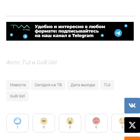
Фото: TiJi и Gulli Girl
Новости
Сегодня на ТВ
Дата выхода
TiJi
Gulli Girl
1
0
0
0
0