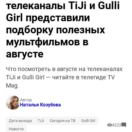
телеканалы TiJi и Gulli
Girl представили
подборку полезных
мультфильмов в
августе
Что посмотреть в августе на телеканалах
TiJi и Gulli Girl — читайте в телегиде TV
Mag.
Автор
Наталья Козубова
Дата выхода
TiJi
Сегодня на ТВ
Gulli Girl
4222
Новости