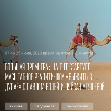
07:46 25 июня, 2023 время на чтение: 3 минуты
Большая премьера: на ТНТ стартует
масштабное реалити-шоу «Выжить в
Дубае» с Павлом Волей и Ляйсан Утяшевой
ВЫЖИТЬ В
СЕГОДНЯ НА ТВ
ЛЯЙСАН УТЯШЕВА