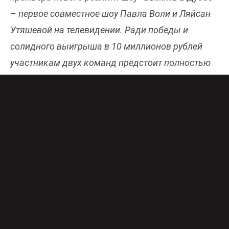
– первое совместное шоу Павла Воли и Ляйсан
Утяшевой на телевидении. Ради победы и
солидного выигрыша в 10 миллионов рублей
участникам двух команд предстоит полностью
окунуться в завораживающий и безжалостный
мир пустыни и пройти все испытания, которые
им готовят пески. Онлайн-эфир телеканала ТНТ
доступен бесплатно в хорошем качестве
здесь
.
Под палящее солнце Дубая отправятся семь
звезд из мира кино, музыки, спорта и юмора, а
также семь народных участников. Одни
привыкли к роскоши и бывают в ОАЭ чаще, чем