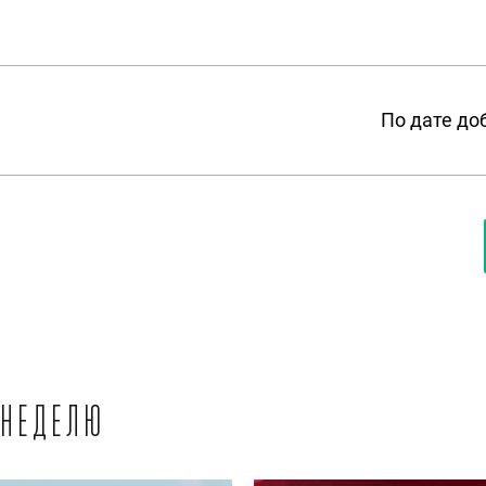
По дате до
 неделю