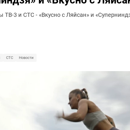
индзя» и «Вкусно с Ляйса
ТВ-3 и СТС - «Вкусно с Ляйсан» и «Суперниндзя
3
СТС
Новости