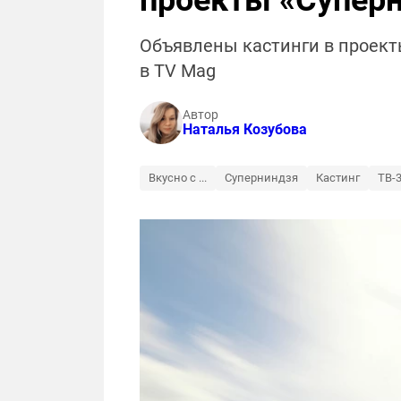
проекты «Суперн
Объявлены кастинги в проекты 
в TV Mag
Автор
Наталья Козубова
Вкусно с ...
Суперниндзя
Кастинг
ТВ-