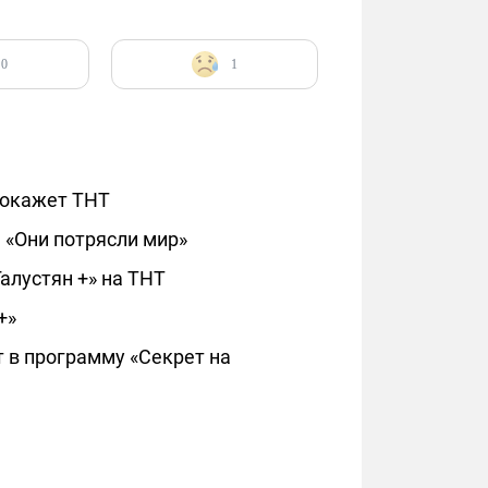
0
1
покажет ТНТ
 «Они потрясли мир»
алустян +» на ТНТ
+»
 в программу «Секрет на