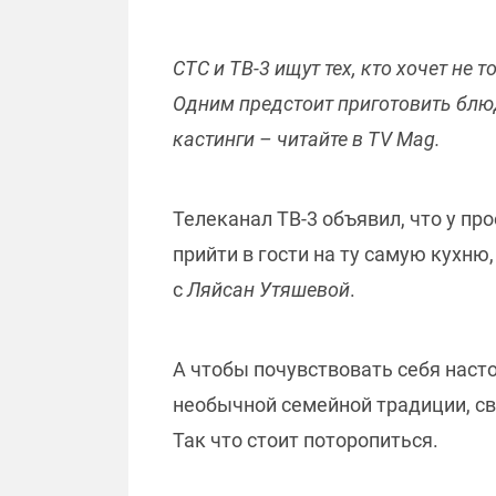
СТС и ТВ-3 ищут тех, кто
хочет
не т
Одним предстоит приготовить блюд
кастинги
–
читайте в TV Mag.
Телеканал ТВ-3 объявил, что у пр
прийти в гости на ту самую кухню
с
Ляйсан Утяшевой
.
А чтобы почувствовать себя насто
необычной семейной традиции, св
Так что стоит поторопиться.