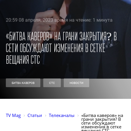
20:59 08 апреля, 2023 время на чтение: 1 минута
«Битва каверов» на грани закрытия? В
сети обсуждают изменения в сетке
вещания СТС
БИТВА КАВЕРОВ
СТС
НОВОСТИ
TV Mag
Статьи
Телеканалы
«Битва каверов» на 
грани закрытия? В 
сети обсуждают 
изменения в сетке 
вещания СТС