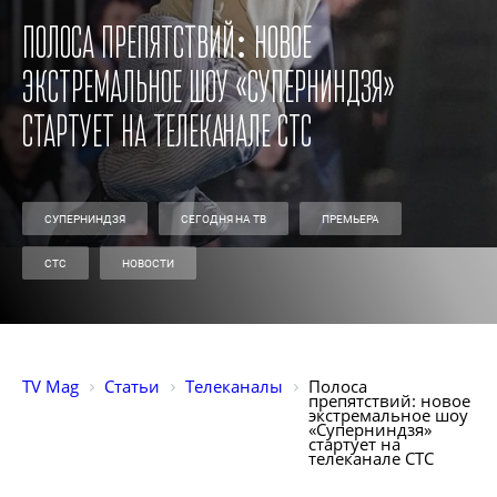
Полоса препятствий: новое
экстремальное шоу «Суперниндзя»
стартует на телеканале СТС
СУПЕРНИНДЗЯ
СЕГОДНЯ НА ТВ
ПРЕМЬЕРА
СТС
НОВОСТИ
TV Mag
Статьи
Телеканалы
Полоса 
препятствий: новое 
экстремальное шоу 
«Суперниндзя» 
стартует на 
телеканале СТС