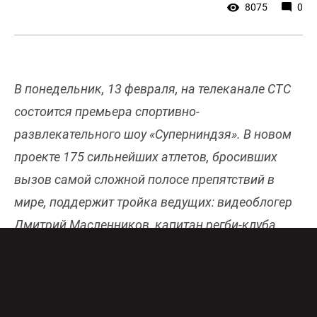
8075
0
В понедельник, 13 февраля, на телеканале СТС
состоится премьера спортивно-
развлекательного шоу «Суперниндзя». В новом
проекте 175 сильнейших атлетов, бросивших
вызов самой сложной полосе препятствий в
мире, поддержит тройка ведущих: видеоблогер
Дмитрий Масленников, капитан регби-клуба
ЦСКА Василий Артемьев и звезда сериала
«Классная Катя» Валерия Астапова. Онлайн-
эфир СТС бесплатно и в хорошем качестве
доступен
здесь
.