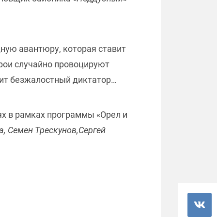
ную авантюру, которая ставит
ерои случайно провоцируют
одит безжалостный диктатор…
ях в рамках программы «Орел и
, Семен Трескунов,Сергей