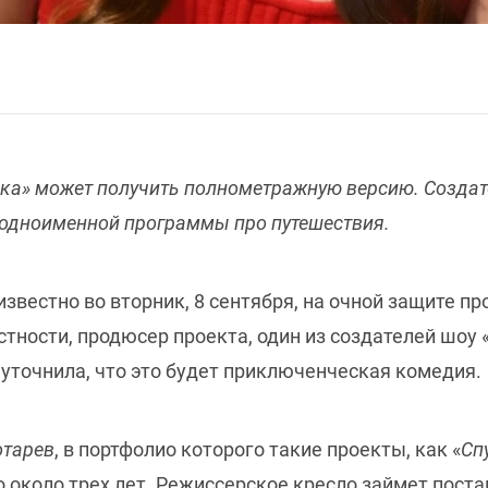
ка» может получить полнометражную версию. Создате
 одноименной программы про путешествия.
известно во вторник, 8 сентября, на очной защите п
тности, продюсер проекта, один из создателей шоу 
, уточнила, что это будет приключенческая комедия.
отарев
, в портфолио которого такие проекты, как «
Сп
о около трех лет. Режиссерское кресло займет пост