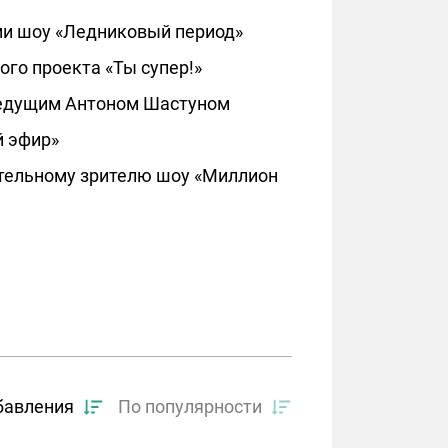
ми шоу «Ледниковый период»
го проекта «Ты супер!»
 ведущим Антоном Шастуном
й эфир»
мательному зрителю шоу «Миллион
бавления
По популярности