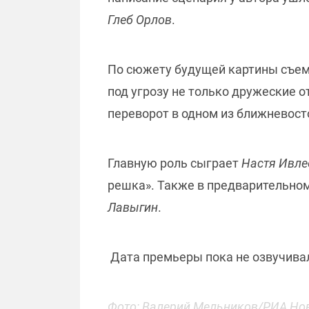
Глеб Орлов
.
По сюжету будущей картины съемо
под угрозу не только дружеские о
переворот в одном из ближневост
Главную роль сыграет
Настя Ивле
решка». Также в предварительно
Лавыгин
.
Дата премьеры пока не озвучива
Фото: Валерий Мельников/РИА Но