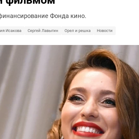
м фильмом
 финансирование Фонда кино.
ия Исакова
Сергей Лавыгин
Орел и решка
Новости