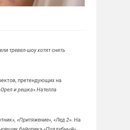
ли тревел-шоу хотят снять
роектов, претендующих на
«
Орел и решка
»
Нателла
утник», «Притяжение», «Лед 2
». На
ановщик байопика «
Поддубный
»