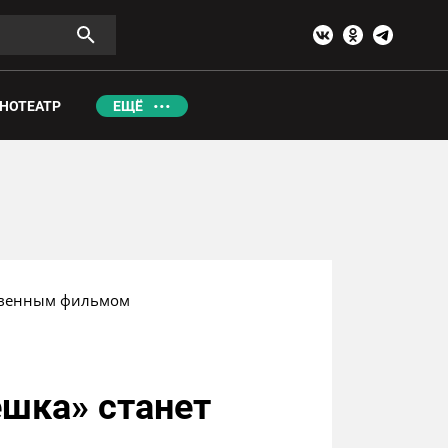
НОТЕАТР
ЕЩЁ
ственным фильмом
ешка» станет