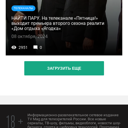
ТЕЛЕКАНАЛЫ
НАЙТИ ПАРУ. На телеканале «Пятница!»
выходит премьера второго сезона реалити
«Дом отдыха «Ягодка»
08 октября, 2024
2951
0
ЗАГРУЗИТЬ ЕЩЕ
Информационно-развлекательное сетевое издание
18 +
TV Mag для телезрителей России. Все новые
сериалы, ТВ-шоу, фильмы, видеоблоги, новости шоу-
бизнеса, спорта и цифровых технологий. Программа