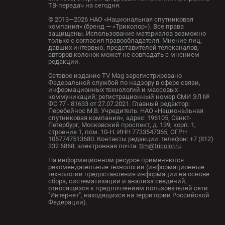
ТВ-передач на сегодня.
© 2013—2026 НАО «Национальная спутниковая
компания» (бренд — «Триколор»). Все права
защищены. Использование материалов возможно
только с согласия правообладателя. Мнение лиц,
давших интервью, представителей телеканалов,
авторов колонок может не совпадать с мнением
редакции.
Сетевое издание TV Mag зарегистрировано
Федеральной службой по надзору в сфере связи,
информационных технологий и массовых
коммуникаций; регистрационный номер СМИ ЭЛ №
ФС 77 - 81633 от 27.07.2021. Главный редактор:
Перебейнос М.В. Учредитель: НАО «Национальная
спутниковая компания», адрес: 196105, Санкт-
Петербург, Московский проспект, д. 139, корп. 1,
строение 1, пом. 10-Н. ИНН 7733547365, ОГРН
1057747513680. Контакты редакции: телефон: +7 (812)
332 6868; электронная почта:
ttm@tricolor.ru
.
На информационном ресурсе применяются
рекомендательные технологии (информационные
технологии предоставления информации на основе
сбора, систематизации и анализа сведений,
относящихся к предпочтениям пользователей сети
"Интернет", находящихся на территории Российской
Федерации).