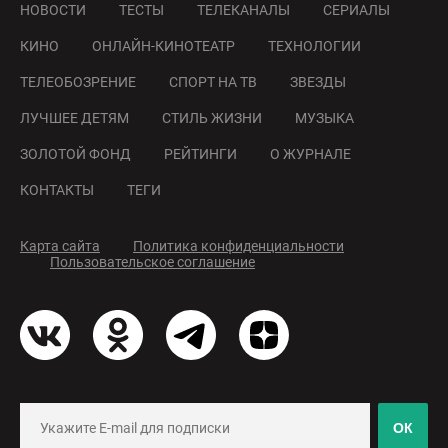
НОВОСТИ
ТЕСТЫ
ТЕЛЕКАНАЛЫ
СЕРИАЛЫ
КИНО
ОНЛАЙН-КИНОТЕАТР
ТЕХНОЛОГИИ
ТЕЛЕОБОЗРЕНИЕ
СПОРТ НА ТВ
ЗВЕЗДЫ
ЛУЧШЕЕ ДЕТЯМ
СТИЛЬ ЖИЗНИ
МУЗЫКА
ЗОЛОТОЙ ФОНД
РЕЙТИНГИ
О ЖУРНАЛЕ
КОНТАКТЫ
ТЕГИ
Карта сайта
Политика конфиденциальности
Пользовательское соглашение
ОК