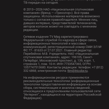
ТВ-передач на сегодня.
© 2013—2026 НАО «Национальная спутниковая
компания» (бренд — «Триколор»). Все права
защищены. Использование материалов возможно
только с согласия правообладателя. Мнение лиц,
давших интервью, представителей телеканалов,
авторов колонок может не совпадать с мнением
редакции.
Сетевое издание TV Mag зарегистрировано
Федеральной службой по надзору в сфере связи,
информационных технологий и массовых
коммуникаций; регистрационный номер СМИ ЭЛ №
ФС 77 - 81633 от 27.07.2021. Главный редактор:
Перебейнос М.В. Учредитель: НАО «Национальная
спутниковая компания», адрес: 196105, Санкт-
Петербург, Московский проспект, д. 139, корп. 1,
строение 1, пом. 10-Н. ИНН 7733547365, ОГРН
1057747513680. Контакты редакции: телефон: +7 (812)
332 6868; электронная почта:
ttm@tricolor.ru
.
На информационном ресурсе применяются
рекомендательные технологии (информационные
технологии предоставления информации на основе
сбора, систематизации и анализа сведений,
относящихся к предпочтениям пользователей сети
"Интернет", находящихся на территории Российской
Федерации).