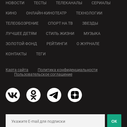
НОВОСТИ
ТЕСТЫ
ТЕЛЕКАНАЛЫ
СЕРИАЛЫ
КИНО
ОНЛАЙН-КИНОТЕАТР
ТЕХНОЛОГИИ
ТЕЛЕОБОЗРЕНИЕ
СПОРТ НА ТВ
ЗВЕЗДЫ
ЛУЧШЕЕ ДЕТЯМ
СТИЛЬ ЖИЗНИ
МУЗЫКА
ЗОЛОТОЙ ФОНД
РЕЙТИНГИ
О ЖУРНАЛЕ
КОНТАКТЫ
ТЕГИ
Карта сайта
Политика конфиденциальности
Пользовательское соглашение
ОК