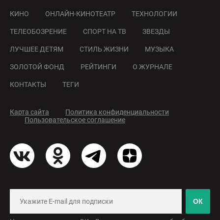
КИНО
ОНЛАЙН-КИНОТЕАТР
ТЕХНОЛОГИИ
ТЕЛЕОБОЗРЕНИЕ
СПОРТ НА ТВ
ЗВЕЗДЫ
ЛУЧШЕЕ ДЕТЯМ
СТИЛЬ ЖИЗНИ
МУЗЫКА
ЗОЛОТОЙ ФОНД
РЕЙТИНГИ
О ЖУРНАЛЕ
КОНТАКТЫ
ТЕГИ
Карта сайта
Политика конфиденциальности
Пользовательское соглашение
ОК