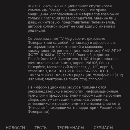
© 2013—2026 НАО «Национальная спутниковая
компания» (бренд — «Триколор»). Все права
защищены. Использование материалов возможно
только с согласия правообладателя. Мнение лиц,
давших интервью, представителей телеканалов,
авторов колонок может не совпадать с мнением
редакции.
Сетевое издание TV Mag зарегистрировано
Федеральной службой по надзору в сфере связи,
информационных технологий и массовых
коммуникаций; регистрационный номер СМИ ЭЛ №
ФС 77 - 81633 от 27.07.2021. Главный редактор:
Перебейнос М.В. Учредитель: НАО «Национальная
спутниковая компания», адрес: 196105, Санкт-
Петербург, Московский проспект, д. 139, корп. 1,
строение 1, пом. 10-Н. ИНН 7733547365, ОГРН
1057747513680. Контакты редакции: телефон: +7 (812)
332 6868; электронная почта:
ttm@tricolor.ru
.
На информационном ресурсе применяются
рекомендательные технологии (информационные
технологии предоставления информации на основе
сбора, систематизации и анализа сведений,
относящихся к предпочтениям пользователей сети
"Интернет", находящихся на территории Российской
Федерации).
НОВОСТИ
ТЕСТЫ
ТЕЛЕКАНАЛЫ
СЕРИАЛЫ