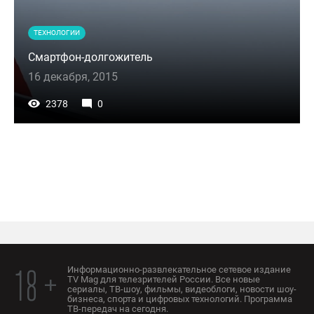
ТЕХНОЛОГИИ
Смартфон-долгожитель
16 декабря, 2015
2378
0
Информационно-развлекательное сетевое издание
18 +
TV Mag для телезрителей России. Все новые
сериалы, ТВ-шоу, фильмы, видеоблоги, новости шоу-
бизнеса, спорта и цифровых технологий. Программа
ТВ-передач на сегодня.