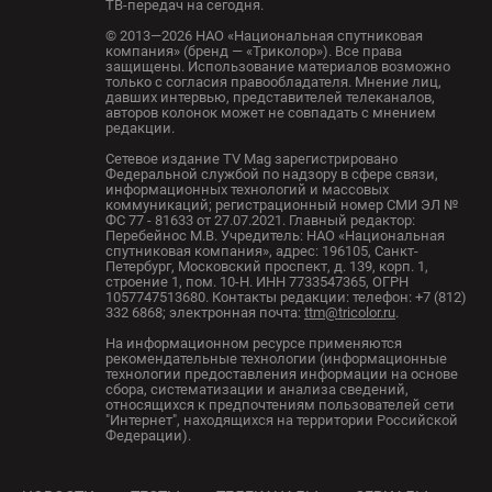
ТВ-передач на сегодня.
© 2013—2026 НАО «Национальная спутниковая
компания» (бренд — «Триколор»). Все права
защищены. Использование материалов возможно
только с согласия правообладателя. Мнение лиц,
давших интервью, представителей телеканалов,
авторов колонок может не совпадать с мнением
редакции.
Сетевое издание TV Mag зарегистрировано
Федеральной службой по надзору в сфере связи,
информационных технологий и массовых
коммуникаций; регистрационный номер СМИ ЭЛ №
ФС 77 - 81633 от 27.07.2021. Главный редактор:
Перебейнос М.В. Учредитель: НАО «Национальная
спутниковая компания», адрес: 196105, Санкт-
Петербург, Московский проспект, д. 139, корп. 1,
строение 1, пом. 10-Н. ИНН 7733547365, ОГРН
1057747513680. Контакты редакции: телефон: +7 (812)
332 6868; электронная почта:
ttm@tricolor.ru
.
На информационном ресурсе применяются
рекомендательные технологии (информационные
технологии предоставления информации на основе
сбора, систематизации и анализа сведений,
относящихся к предпочтениям пользователей сети
"Интернет", находящихся на территории Российской
Федерации).