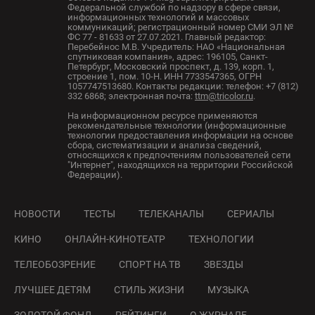
Федеральной службой по надзору в сфере связи,
информационных технологий и массовых
коммуникаций; регистрационный номер СМИ ЭЛ №
ФС 77 - 81633 от 27.07.2021. Главный редактор:
Перебейнос М.В. Учредитель: НАО «Национальная
спутниковая компания», адрес: 196105, Санкт-
Петербург, Московский проспект, д. 139, корп. 1,
строение 1, пом. 10-Н. ИНН 7733547365, ОГРН
1057747513680. Контакты редакции: телефон: +7 (812)
332 6868; электронная почта:
ttm@tricolor.ru
.
На информационном ресурсе применяются
рекомендательные технологии (информационные
технологии предоставления информации на основе
сбора, систематизации и анализа сведений,
относящихся к предпочтениям пользователей сети
"Интернет", находящихся на территории Российской
Федерации).
НОВОСТИ
ТЕСТЫ
ТЕЛЕКАНАЛЫ
СЕРИАЛЫ
КИНО
ОНЛАЙН-КИНОТЕАТР
ТЕХНОЛОГИИ
ТЕЛЕОБОЗРЕНИЕ
СПОРТ НА ТВ
ЗВЕЗДЫ
ЛУЧШЕЕ ДЕТЯМ
СТИЛЬ ЖИЗНИ
МУЗЫКА