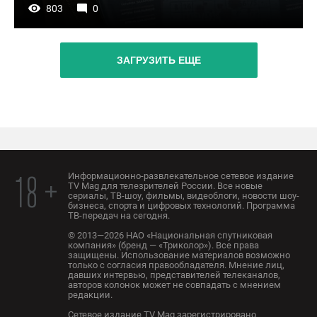
803
0
ЗАГРУЗИТЬ ЕЩЕ
Информационно-развлекательное сетевое издание
18 +
TV Mag для телезрителей России. Все новые
сериалы, ТВ-шоу, фильмы, видеоблоги, новости шоу-
бизнеса, спорта и цифровых технологий. Программа
ТВ-передач на сегодня.
© 2013—2026 НАО «Национальная спутниковая
компания» (бренд — «Триколор»). Все права
защищены. Использование материалов возможно
только с согласия правообладателя. Мнение лиц,
давших интервью, представителей телеканалов,
авторов колонок может не совпадать с мнением
редакции.
Сетевое издание TV Mag зарегистрировано