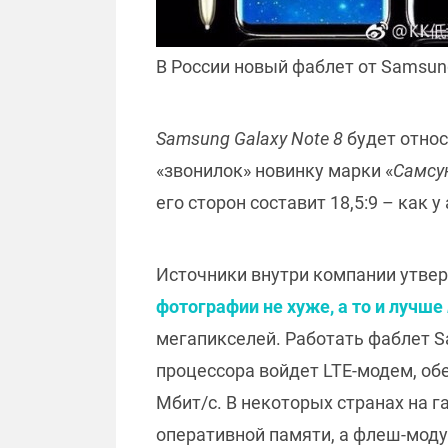
В России новый фаблет от Samsun
Samsung Galaxy Note 8
будет относ
«звонилок» новинку марки «
Самсу
его сторон составит 18,5:9 – как 
Источники внутри компании утвер
фотографии не хуже, а то и лучше
мегапикселей. Работать фаблет Sam
процессора войдет LTE-модем, об
Мбит/с. В некоторых странах на г
оперативной памяти, а флеш-модул